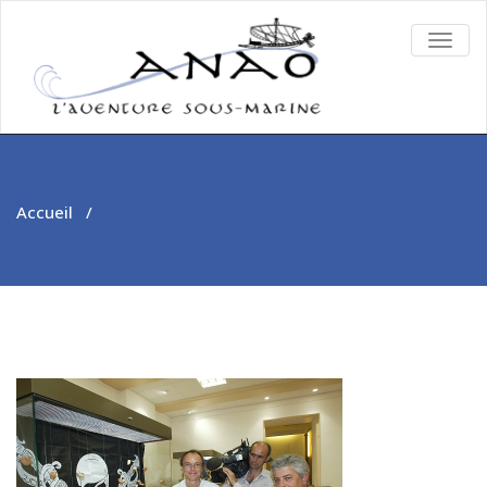
TOGG
NAVIG
Accueil
/