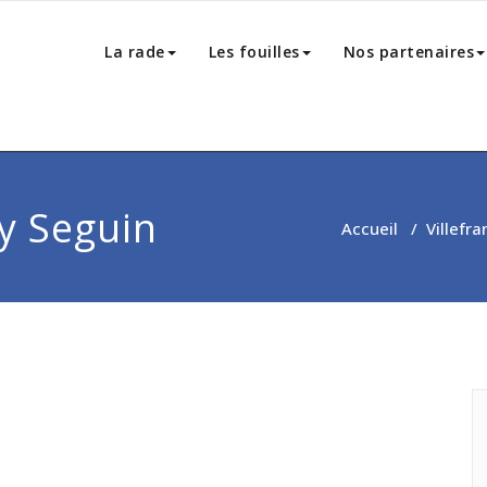
La rade
Les fouilles
Nos partenaires
dy Seguin
Accueil
/
Villefr