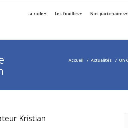
La rade
Les fouilles
Nos partenaires
e
Accueil
/
Actualités
/
Un G
n
teur Kristian